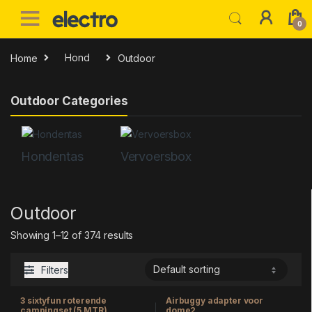
Skip to navigation
Skip to content
0
Home
Hond
Outdoor
Outdoor Categories
Hondentas
Vervoersbox
Outdoor
Showing 1–12 of 374 results
Filters
3 sixtyfun roterende
Airbuggy adapter voor
campingset (5 MTR)
dome2