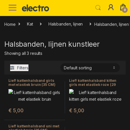
Skip to navigation
Skip to content
0
Home
Kat
Halsbanden, lijnen
Halsbanden, lijnen
Halsbanden, lijnen kunstleer
Showing all 3 results
Filters
Lief! kattenhalsband girls
Lief! kattenhalsband kitten
met elastiek bruin (35 CM)
girls met elastiek roze (29
CM)
€
5,00
€
5,00
Lief! kattenhalsband uni met