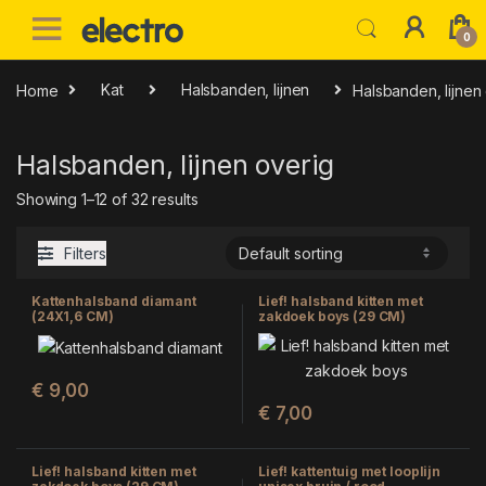
Skip to navigation
Skip to content
0
Home
Kat
Halsbanden, lijnen
Halsbanden, lijnen
Halsbanden, lijnen overig
Showing 1–12 of 32 results
Filters
Kattenhalsband diamant
Lief! halsband kitten met
(24X1,6 CM)
zakdoek boys (29 CM)
€
9,00
€
7,00
Lief! halsband kitten met
Lief! kattentuig met looplijn