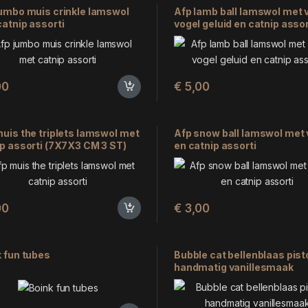
jumbo muis crinkle lamswol
Afp lamb ball lamswol met 
atnip assorti
vogel geluid en catnip assor
(5X5X3 CM)
00
€
5,00
uis the triplets lamswol met
Afp snow ball lamswol met
p assorti (7X7X3 CM 3 ST)
en catnip assorti
00
€
3,00
 fun tubes
Bubble cat bellenblaas pist
handmatig vanillesmaak