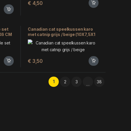
€
4,50
 set
Canadian cat speelkussen karo
6X6 CM
met catnip grijs / beige (10X7,5X1
CM)
€
3,50
1
2
3
38
…