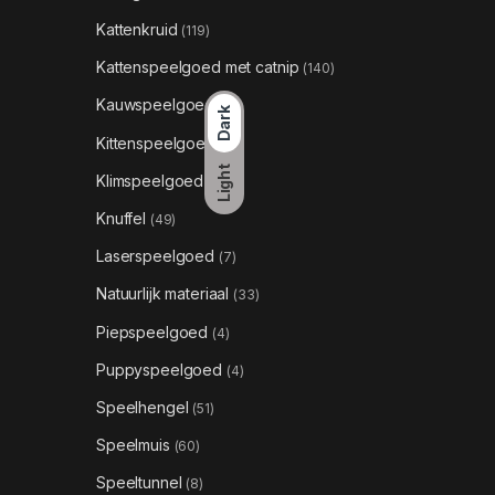
Kattenkruid
(119)
Kattenspeelgoed met catnip
(140)
Kauwspeelgoed
(18)
Dark
Kittenspeelgoed
(9)
Light
Klimspeelgoed
(1)
Knuffel
(49)
Laserspeelgoed
(7)
Natuurlijk materiaal
(33)
Piepspeelgoed
(4)
Puppyspeelgoed
(4)
Speelhengel
(51)
Speelmuis
(60)
Speeltunnel
(8)