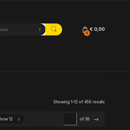
€
0,00
0
Showing 1–12 of 456 results
→
of 38