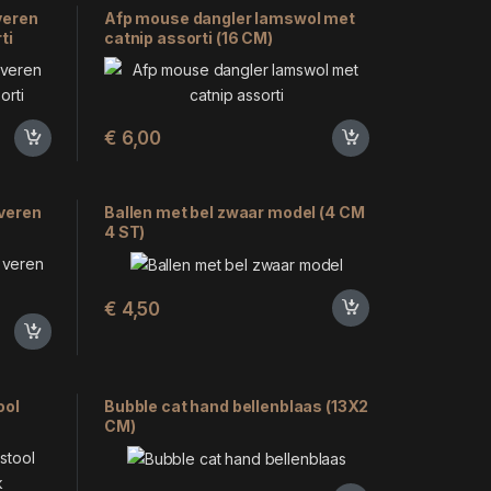
veren
Afp mouse dangler lamswol met
ti
catnip assorti (16 CM)
€
6,00
 veren
Ballen met bel zwaar model (4 CM
4 ST)
€
4,50
ool
Bubble cat hand bellenblaas (13X2
CM)