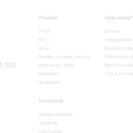
f
5
Populair
Hulp nodig?
Hond
Contact
Kat
Veelgestelde
Konijn
Bestellen & Be
Bedden, manden, kussens
Retourneren &
4 548
Halsbanden, lijnen
Retourformulie
Krabpalen
Tips & informa
Speelgoed
Informatie
Zakelijk bestellen
Vacatures
Link Pagina