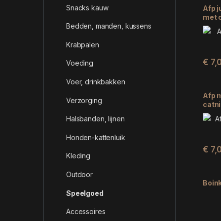
Snacks kauw
Afp 
met c
Bedden, manden, kussens
Krabpalen
€
7,
Voeding
Voer, drinkbakken
Afp m
Verzorging
catni
Halsbanden, lijnen
Honden-kattenluik
€
7,
Kleding
Outdoor
Boink
Speelgoed
Accessoires