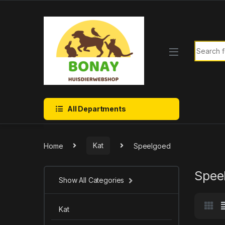
Skip to navigation
Skip to content
Search f
All Departments
Home
Kat
Speelgoed
Spee
Show All Categories
Kat