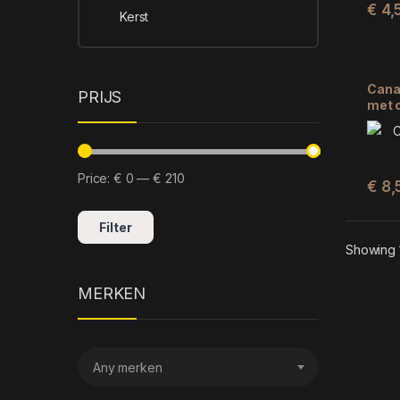
€
4,
Kerst
Cana
PRIJS
met c
CM 3
Price:
€ 0
—
€ 210
€
8,
Filter
Showing 1
MERKEN
Any merken