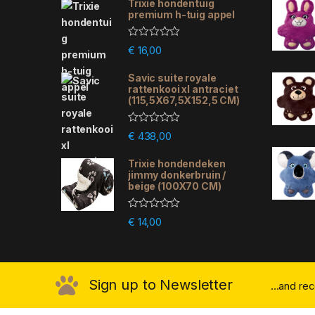
Trixie hondentuig
premium h-tuig appel
R
€
16,00
a
t
e
Savic suite royale
d
rattenkooi xl antraciet
0
(115,5X67,5X152,5 CM)
o
u
t
R
€
438,00
o
a
f
t
5
e
Trixie hondendeken
d
jimmy donkerbruin /
0
beige (100X70 CM)
o
u
t
R
€
14,00
o
a
f
t
5
e
d
0
o
Sign up to Newsletter
...and re
u
t
o