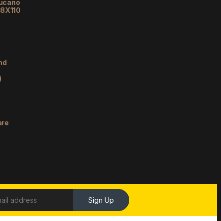
lucano
48X110
nd
)
are
Sign Up