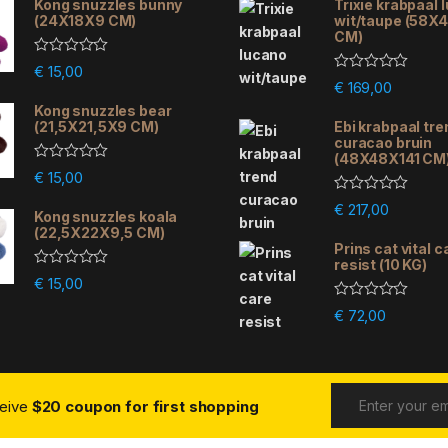
Kong snuzzles bunny
Trixie krabpaal 
(24X18X9 CM)
wit/taupe (58X
CM)
R
€
15,00
a
R
€
169,00
t
a
e
Kong snuzzles bear
t
d
e
(21,5X21,5X9 CM)
Ebi krabpaal tre
0
d
curacao bruin
o
0
(48X48X141 CM
u
o
R
€
15,00
t
u
a
o
t
t
R
f
€
217,00
o
e
Kong snuzzles koala
a
5
f
d
(22,5X22X9,5 CM)
t
5
0
e
Prins cat vital c
o
d
resist (10 KG)
u
0
R
€
15,00
t
o
a
o
u
t
R
f
€
72,00
t
e
a
5
o
d
t
f
0
e
5
o
d
u
0
t
o
o
ceive
$20 coupon for first shopping
u
f
t
5
o