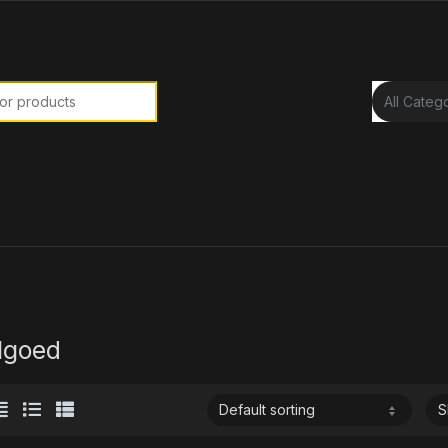
or:
lgoed