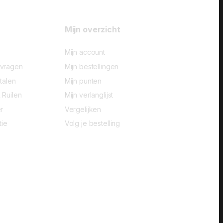
Mijn overzicht
Mijn account
-vragen
Mijn bestellingen
talen
Mijn punten
 Ruilen
Mijn verlanglijst
r
Vergelijken
tie
Volg je bestelling