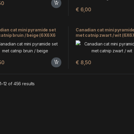
50
€
6,00
dian cat mini pyramide set
Canadian cat mini pyramide
atnip bruin / beige (6X6X6
met catnip zwart / wit (6X
 ST)
3 ST)
50
€
8,50
–12 of 456 results