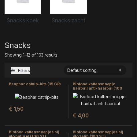
Snacks koek
Snacks zacht
Snacks
Showing 1–12 of 103 results
Filters
Beaphar catnip-bits (35 GR)
Biofood kattensnoepje
hairball anti-haarbal (100
ST)
€
1,50
€
4,00
Biofood kattensnoepjes bij
Biofood kattensnoepjes bij
vlo naturel (100 ST)
vlo zalm (100 ST)