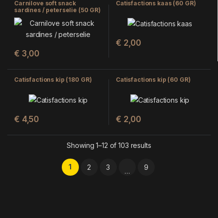
Carnilove soft snack
Catisfactions kaas (60 GR)
sardines / peterselie (50 GR)
€
2,00
€
3,00
Catisfactions kip (180 GR)
Catisfactions kip (60 GR)
€
4,50
€
2,00
Showing 1–12 of 103 results
1
2
3
9
…