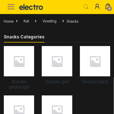
Skip to navigation
Skip to content
0
Home
Kat
Voeding
Snacks
Snacks Categories
Snacks
Snacks gist
Snacks hard
gedroogd