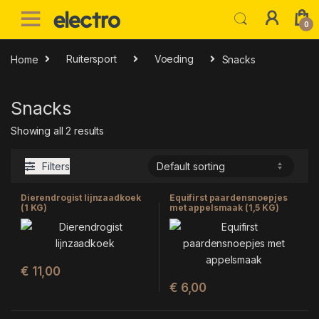
Skip to navigation
Skip to content
0
Home
Ruitersport
Voeding
Snacks
Snacks
Showing all 2 results
Filters
Dierendrogist lijnzaadkoek
Equifirst paardensnoepjes
(1 KG)
met appelsmaak (1,5 KG)
€
11,00
€
6,00