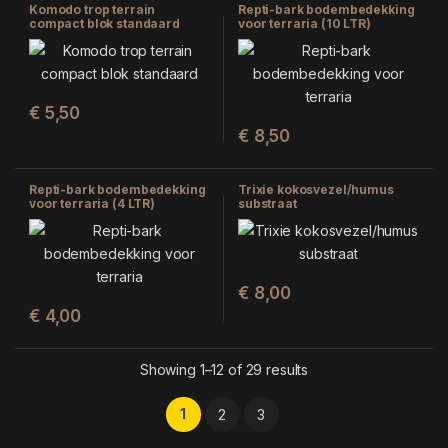
Komodo trop terrain
Repti-bark bodembedekking
compact blok standaard
voor terraria (10 LTR)
(MEDIUM)
€
5,50
€
8,50
Repti-bark bodembedekking
Trixie kokosvezel/humus
voor terraria (4 LTR)
substraat
€
8,00
€
4,00
Showing 1–12 of 29 results
1
2
3