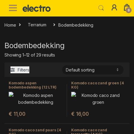
Skip to navigation
Skip to content
0
Home
Terrarium
Bodembedekking
Bodembedekking
Showing 1–12 of 29 results
Filters
Komodo aspen
Komodo caco zand groen (4
bodembedekking (12 LTR)
KG)
€
11,00
€
16,00
Komodo caco zand paars (4
Komodo caco zand