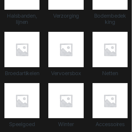
Halsbanden,
Verzorging
Bodembedek
lijnen
king
Broedartikelen
Vervoersbox
Netten
Speelgoed
Winter
Accessoires