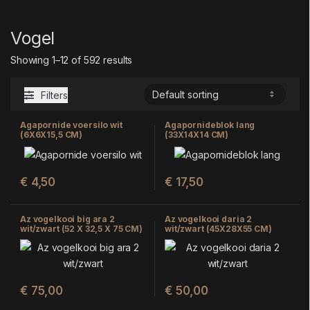
Vogel
Showing 1–12 of 592 results
Filters
Agapornide voersilo wit
Agapornideblok lang
(6X6X15,5 CM)
(33X14X14 CM)
€
4,50
€
17,50
Az vogelkooi big ara 2
Az vogelkooi daria 2
wit/zwart (52 X 32,5 X 75 CM)
wit/zwart (45X28X55 CM)
€
75,00
€
50,00