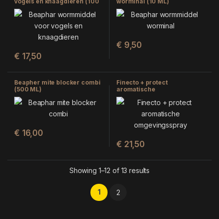
vogels en knaagdieren (100
worminal (10 ML)
ML)
€
9,50
€
17,50
Beapher mite blocker combi
Finecto + protect
(500 ML)
aromatische
omgevingsspray (1000 ML)
€
16,00
€
21,50
Showing 1–12 of 13 results
1
2