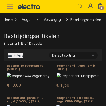
Skip to navigation
Skip to content
0
Home
Vogel
Verzorging
Bestrijdingsartikelen
Bestrijdingsartikelen
Showing 1–12 of 13 results
Filters
Beaphar 404 vogelspray
Beaphar anti-luchtpijpmijt
(500 ML)
(10 ML)
€
19,00
€
11,50
Beaphar anti-parasiet 10
Beaphar anti-parasiet 150
vogel (20-50gr) (2 PIP)
vogel (300-750gr) (2 PIP)