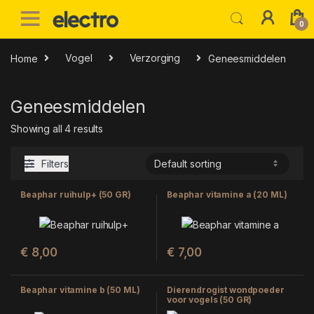
Skip to navigation
Skip to content
0
Home
Vogel
Verzorging
Geneesmiddelen
Geneesmiddelen
Showing all 4 results
Filters
Beaphar ruihulp+ (50 GR)
Beaphar vitamine a (20 ML)
€
8,00
€
7,00
Beaphar vitamine b (50 ML)
Dierendrogist wondpoeder
voor vogels (50 GR)