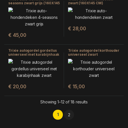
seasons zwart grijs (160X145
zwart (160X145 CM)
CM)
€
28,00
€
45,00
Trixie autogordel gordellus
Trixie autogordel korthouder
universeel met karabijnhaak
universeel zwart
zwart (30X3,8 CM)
€
20,00
€
15,00
Showing 1–12 of 18 results
1
2