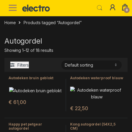
Skip to navigation
Skip to content
0
Home
Products tagged “Autogordel”
Autogordel
Showing 1–12 of 18 results
Filters
Autodeken bruin geblokt
Autodeken waterproof blauw
€
61,00
€
22,50
Happy pet petgear
Kong autogordel (54X2,5
autogordel
CM)