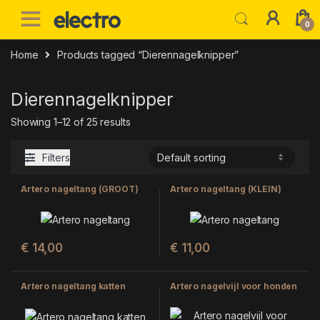
Skip to navigation
Skip to content
0
Home
Products tagged “Dierennagelknipper”
Dierennagelknipper
Showing 1–12 of 25 results
Filters
Artero nageltang (GROOT)
Artero nageltang (KLEIN)
€
14,00
€
11,00
Artero nageltang katten
Artero nagelvijl voor honden