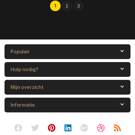
1
2
3
Populair
Hulp nodig?
Mijn overzicht
Informatie