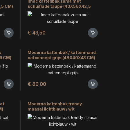
Imac kattenbak zuma met
,5 CM)
schuiflade taupe (40X56X42,5
CM)
€
43,50
p
Moderna kattenbak / kattenmand
9 CM)
catconcept grijs (48X40X43 CM)
€
80,00
at
Moderna kattenbak trendy
M)
maasai lichtblauw / wit
(50X39X39 CM)