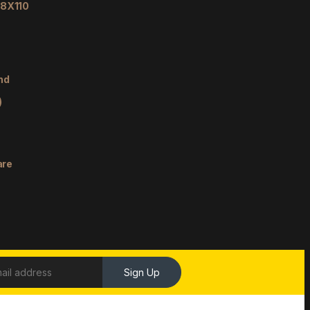
48X110
nd
)
are
Sign Up