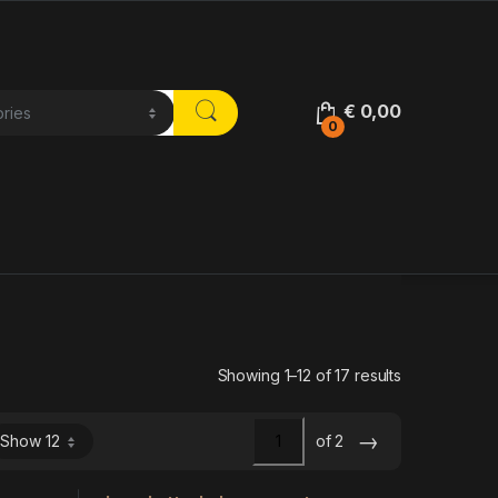
€
0,00
0
Showing 1–12 of 17 results
→
of 2