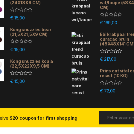
(24X18X9 CM)
wit/taupe (58X
CM)
R
€
15,00
a
R
€
169,00
t
a
e
Kong snuzzles bear
t
d
e
(21,5X21,5X9 CM)
Ebi krabpaal tre
0
d
curacao bruin
o
0
(48X48X141 CM
u
o
R
€
15,00
t
u
a
o
t
t
R
f
€
217,00
o
e
Kong snuzzles koala
a
5
f
d
(22,5X22X9,5 CM)
t
5
0
e
Prins cat vital c
o
d
resist (10 KG)
u
0
R
€
15,00
t
o
a
o
u
t
R
f
€
72,00
t
e
a
5
o
d
t
f
0
e
5
o
d
u
0
t
o
o
ceive
$20 coupon for first shopping
u
f
t
5
o
f