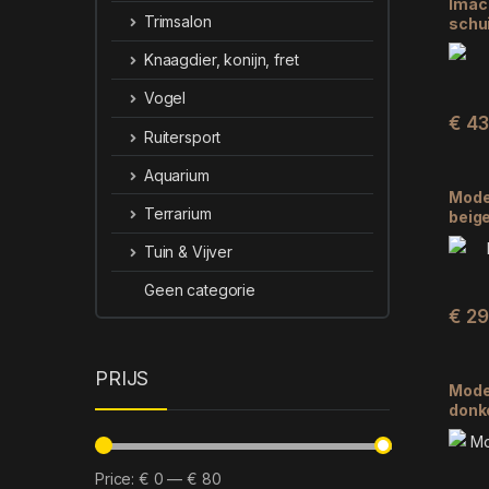
Imac
Trimsalon
schu
CM)
Knaagdier, konijn, fret
Vogel
€
43
Ruitersport
Aquarium
Mode
Terrarium
beig
Tuin & Vijver
Geen categorie
€
29
PRIJS
Moder
donk
Price:
€ 0
—
€ 80