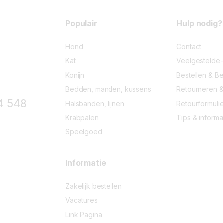
5
Populair
Hulp nodig?
Hond
Contact
Kat
Veelgestelde
Konijn
Bestellen & Be
Bedden, manden, kussens
Retourneren &
4 548
Halsbanden, lijnen
Retourformulie
Krabpalen
Tips & informa
Speelgoed
Informatie
Zakelijk bestellen
Vacatures
Link Pagina