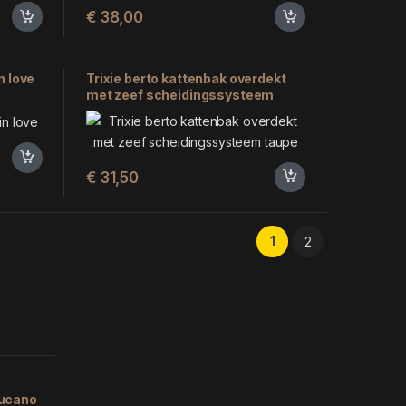
€
38,00
n love
Trixie berto kattenbak overdekt
met zeef scheidingssysteem
taupe (59X39X42 CM)
€
31,50
1
2
lucano