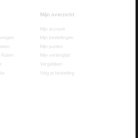
Mijn overzicht
Mijn account
-vragen
Mijn bestellingen
talen
Mijn punten
 Ruilen
Mijn verlanglijst
r
Vergelijken
tie
Volg je bestelling