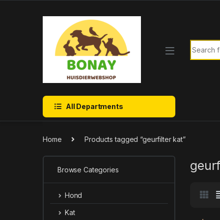
Skip to navigation
Skip to content
Search f
All Departments
Home
Products tagged “geurfilter kat”
geurf
Browse Categories
Hond
Kat