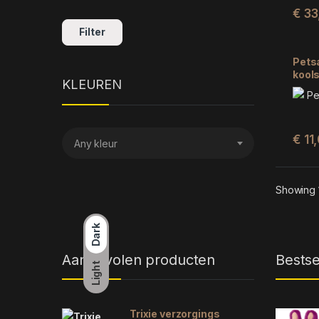
€
33
Filter
Pets
kools
KLEUREN
€
11
Any kleur
Showing 1
Dark
Aanbevolen producten
Bestse
Light
Trixie verzorgings