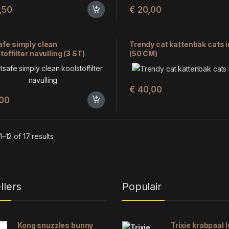
,50
€
20,00
afe simply clean
Trendy cat kattenbak cats i
toffilter navulling (3 ST)
(50 CM)
€
40,00
,00
–12 of 17 results
llers
Populair
Kong snuzzles bunny
Trixie krabpaal 