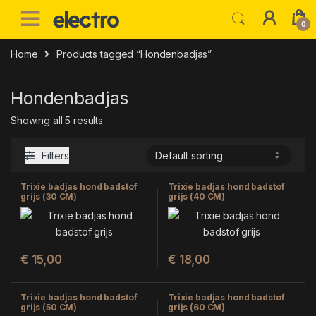
Skip to navigation
Skip to content
0
Home
Products tagged “Hondenbadjas”
Hondenbadjas
Showing all 5 results
Filters
Trixie badjas hond badstof
Trixie badjas hond badstof
grijs (30 CM)
grijs (40 CM)
€
15,00
€
18,00
Trixie badjas hond badstof
Trixie badjas hond badstof
grijs (50 CM)
grijs (60 CM)