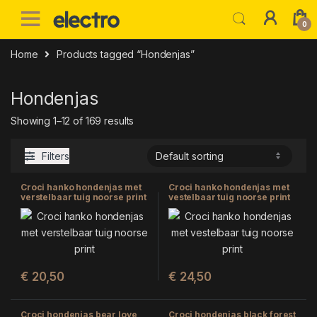
Skip to navigation
Skip to content
0
Home
Products tagged “Hondenjas”
Hondenjas
Showing 1–12 of 169 results
Filters
Croci hanko hondenjas met
Croci hanko hondenjas met
verstelbaar tuig noorse print
vestelbaar tuig noorse print
(30-39 CM)
(42-55 CM)
€
20,50
€
24,50
Croci hondenjas bear love
Croci hondenjas black forest