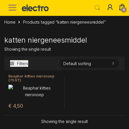
Skip to navigation
Skip to content
0
Home
Products tagged “katten niergeneesmiddel”
katten niergeneesmiddel
Showing the single result
Filters
Beaphar kitties niersnoep
(75 ST)
€
4,50
Showing the single result