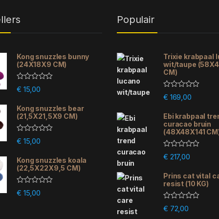
llers
Populair
Kong snuzzles bunny
Trixie krabpaal 
(24X18X9 CM)
wit/taupe (58X
CM)
R
€
15,00
a
R
€
169,00
t
a
e
Kong snuzzles bear
t
d
e
(21,5X21,5X9 CM)
Ebi krabpaal tre
0
d
curacao bruin
o
0
(48X48X141 CM
u
o
R
€
15,00
t
u
a
o
t
t
R
f
€
217,00
o
e
Kong snuzzles koala
a
5
f
d
(22,5X22X9,5 CM)
t
5
0
e
Prins cat vital c
o
d
resist (10 KG)
u
0
R
€
15,00
t
o
a
o
u
t
R
f
€
72,00
t
e
a
5
o
d
t