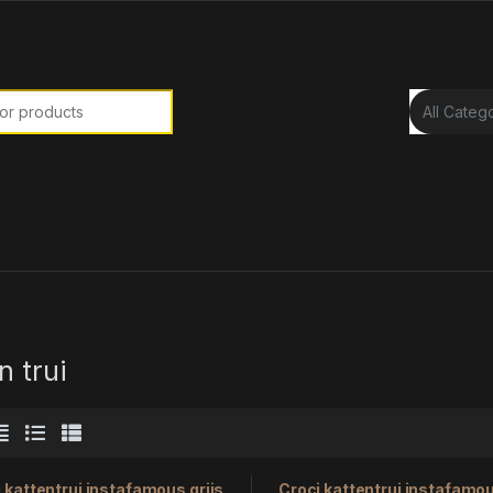
or:
n trui
 kattentrui instafamous grijs
Croci kattentrui instafamou