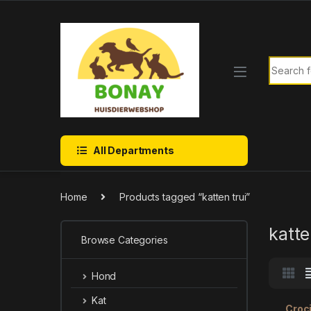
Skip to navigation
Skip to content
Search f
All Departments
Home
Products tagged “katten trui”
katte
Browse Categories
Hond
Kat
Croci