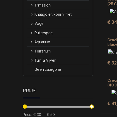
(25 
Trimsalon
Knaagdier, konijn, fret
€
34
Vogel
Ruitersport
Croci
Aquarium
blau
Terrarium
Tuin & Vijver
€
32
Geen categorie
Croci
(40 
PRIJS
€
41
Price:
€ 30
—
€ 50