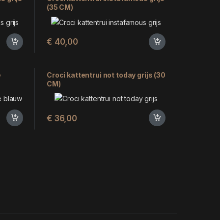
(35 CM)
€
40,00
e
Croci kattentrui not today grijs (30
CM)
€
36,00