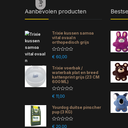
Light
Aanbevolen producten
Bestse
Trixie kussen samoa
vital ovaal n
orthopedisch grijs
R
€
60,00
a
t
e
Trixie voerbak /
d
waterbak plat en breed
0
kattenprint grijs (23 CM
o
600 ML)
u
t
o
R
f
€
11,00
a
5
t
e
Yourdog duitse pinscher
d
pup (3 KG)
0
o
u
R
€
20,00
t