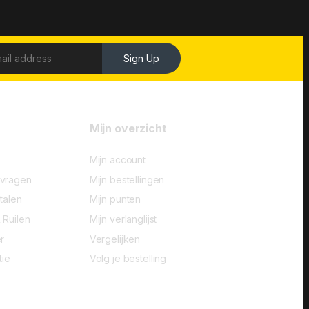
Sign Up
Mijn overzicht
Mijn account
-vragen
Mijn bestellingen
talen
Mijn punten
 Ruilen
Mijn verlanglijst
r
Vergelijken
tie
Volg je bestelling