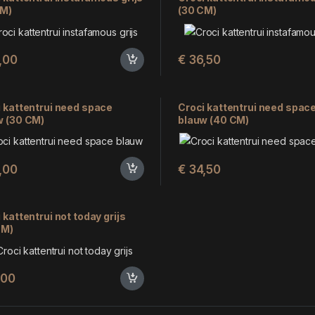
CM)
(30 CM)
,00
€
36,50
 kattentrui need space
Croci kattentrui need spac
w (30 CM)
blauw (40 CM)
,00
€
34,50
 kattentrui not today grijs
CM)
,00