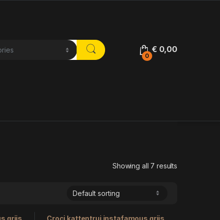
€
0,00
0
Showing all 7 results
s grijs
Croci kattentrui instafamous grijs