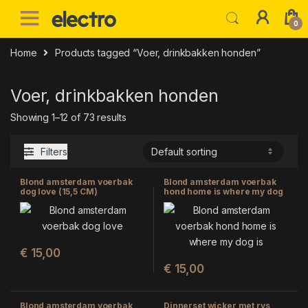
Skip to navigation
Skip to content
0
Home
Products tagged “Voer, drinkbakken honden”
Voer, drinkbakken honden
Showing 1–12 of 73 results
Filters
Blond amsterdam voerbak
Blond amsterdam voerbak
dog love (15,5 CM)
hond home is where my dog
is (15,5X15,5X5,5 CM)
€
15,00
€
15,00
Blond amsterdam voerbak
Dinnerset wicker met rvs