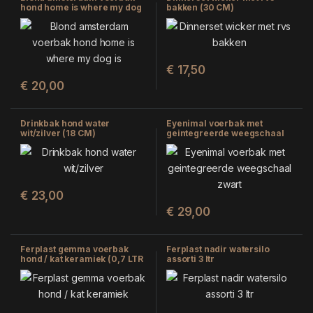
hond home is where my dog
bakken (30 CM)
is (20X20X6 CM)
€
17,50
€
20,00
Drinkbak hond water
Eyenimal voerbak met
wit/zilver (18 CM)
geintegreerde weegschaal
zwart (18,5X22,5X7 CM)
€
23,00
€
29,00
Ferplast gemma voerbak
Ferplast nadir watersilo
hond / kat keramiek (0,7 LTR
assorti 3 ltr
18X18X8 CM)