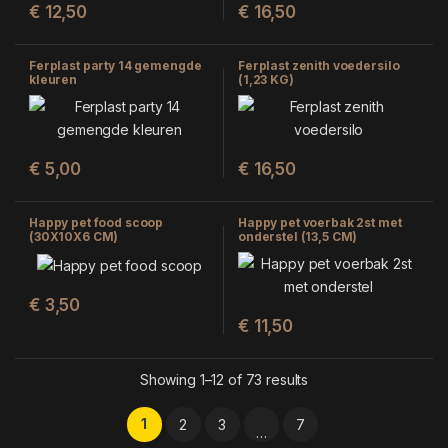
€
12,50
€
16,50
Ferplast party 14 gemengde
Ferplast zenith voedersilo
kleuren
(1,23 KG)
€
5,00
€
16,50
Happy pet food scoop
Happy pet voerbak 2st met
(30X10X6 CM)
onderstel (13,5 CM)
€
3,50
€
11,50
Showing 1–12 of 73 results
1
2
3
7
…