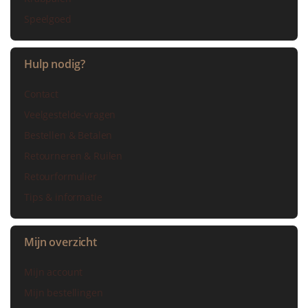
Speelgoed
Hulp nodig?
Contact
Veelgestelde-vragen
Bestellen & Betalen
Retourneren & Ruilen
Retourformulier
Tips & informatie
Mijn overzicht
Mijn account
Mijn bestellingen