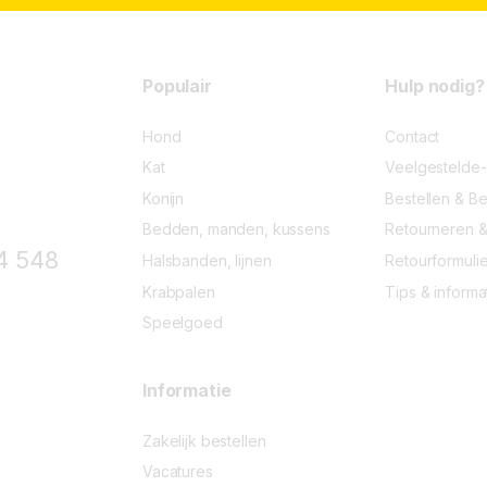
5
o
f
5
Populair
Hulp nodig?
Hond
Contact
Kat
Veelgestelde
Konijn
Bestellen & Be
Bedden, manden, kussens
Retourneren &
4 548
Halsbanden, lijnen
Retourformulie
Krabpalen
Tips & informa
Speelgoed
Informatie
Zakelijk bestellen
Vacatures