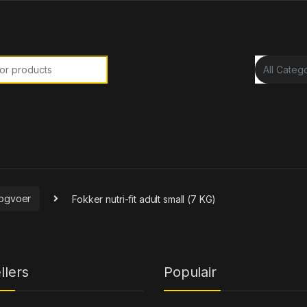
or:
ogvoer
Fokker nutri-fit adult small (7 KG)
llers
Populair