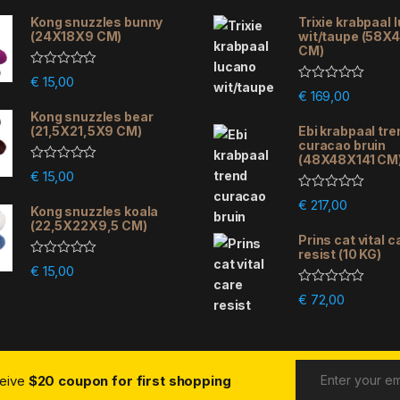
Kong snuzzles bunny
Trixie krabpaal 
(24X18X9 CM)
wit/taupe (58X
CM)
R
€
15,00
a
R
€
169,00
t
a
e
Kong snuzzles bear
t
d
e
(21,5X21,5X9 CM)
Ebi krabpaal tre
0
d
curacao bruin
o
0
(48X48X141 CM
u
o
R
€
15,00
t
u
a
o
t
t
R
f
€
217,00
o
e
Kong snuzzles koala
a
5
f
d
(22,5X22X9,5 CM)
t
5
0
e
Prins cat vital c
o
d
resist (10 KG)
u
0
R
€
15,00
t
o
a
o
u
t
R
f
€
72,00
t
e
a
5
o
d
t
f
0
e
5
o
d
u
0
t
o
o
ceive
$20 coupon for first shopping
u
f
t