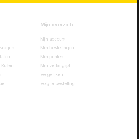
Mijn overzicht
Mijn account
-vragen
Mijn bestellingen
talen
Mijn punten
 Ruilen
Mijn verlanglijst
r
Vergelijken
tie
Volg je bestelling