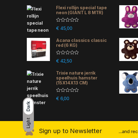
Flexi rollijn special tape
neon (GIANT L 8 MTR)
R
€
45,00
a
t
e
Acana classics classic
d
red (6 KG)
0
o
u
R
€
42,50
t
a
o
t
f
e
Trixie nature jerrik
5
d
speelhuis hamster
0
(15X14X13 CM)
o
u
t
R
€
6,00
o
a
f
Dark
t
5
e
d
0
Light
o
u
Sign up to Newsletter
...and re
t
o