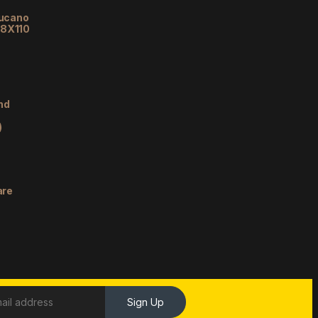
lucano
48X110
nd
)
are
Sign Up