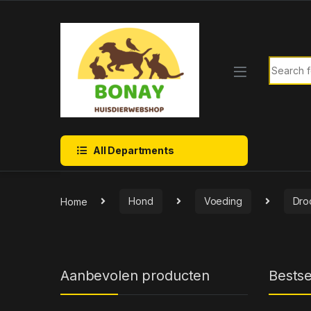
Skip to navigation
Skip to content
Search f
All Departments
Home
Hond
Voeding
Dro
Aanbevolen producten
Bestse