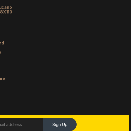
lucano
48X110
nd
)
are
Sign Up