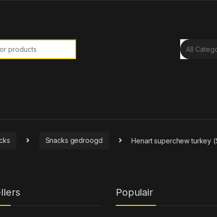
or:
cks
Snacks gedroogd
Henart superchew turkey 
llers
Populair