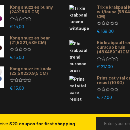
Kong snuzzles bunny
Trixie krabpaal 
(24X18X9 CM)
wit/taupe (58X
CM)
R
€
15,00
a
R
€
169,00
t
a
e
Kong snuzzles bear
t
d
e
(21,5X21,5X9 CM)
Ebi krabpaal tre
0
d
curacao bruin
o
0
(48X48X141 CM
u
o
R
€
15,00
t
u
a
o
t
t
R
f
€
217,00
o
e
Kong snuzzles koala
a
5
f
d
(22,5X22X9,5 CM)
t
5
0
e
Prins cat vital c
o
d
resist (10 KG)
u
0
R
€
15,00
t
o
a
o
u
t
R
f
€
72,00
t
e
a
5
o
d
t
f
0
e
5
o
d
u
0
t
o
o
ceive
$20 coupon for first shopping
u
f
t