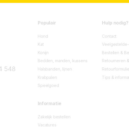
5
o
f
5
Populair
Hulp nodig?
Hond
Contact
Kat
Veelgestelde
Konijn
Bestellen & Be
Bedden, manden, kussens
Retourneren &
4 548
Halsbanden, lijnen
Retourformulie
Krabpalen
Tips & informa
Speelgoed
Informatie
Zakelijk bestellen
Vacatures