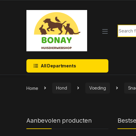
Skip to navigation
Skip to content
Search f
All Departments
Home
Hond
Voeding
Sna
Aanbevolen producten
Bestse