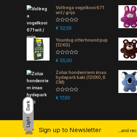
Voltrega vogelkooi 671
wit / grijs
R
€
52,50
a
t
e
Yourdog otterhound pup
d
(12 KG)
0
o
u
R
€
55,00
t
a
o
t
f
e
Zolux hondenriem imao
5
d
hydepark kaki (120X0,6
0
CM)
o
u
t
R
€
17,00
o
a
f
Dark
t
5
e
d
0
Light
o
u
Sign up to Newsletter
...and re
t
o