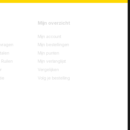
Mijn overzicht
Mijn account
-vragen
Mijn bestellingen
talen
Mijn punten
 Ruilen
Mijn verlanglijst
r
Vergelijken
tie
Volg je bestelling