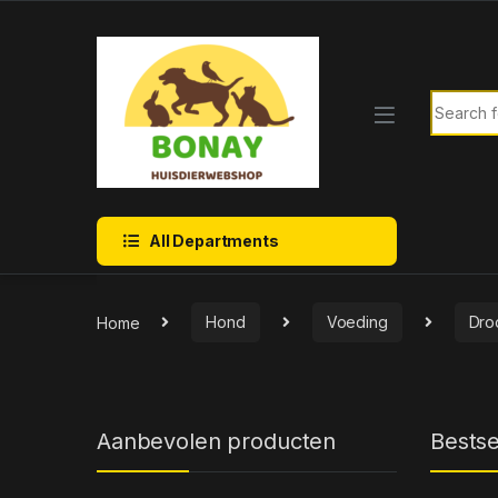
Skip to navigation
Skip to content
Search f
All Departments
Home
Hond
Voeding
Dro
Aanbevolen producten
Bestse