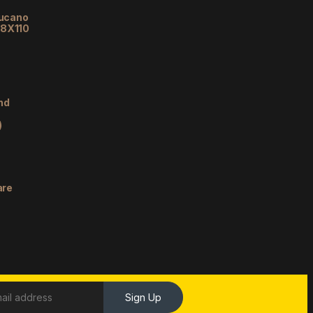
lucano
48X110
nd
)
are
Sign Up