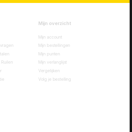
Mijn overzicht
Mijn account
-vragen
Mijn bestellingen
talen
Mijn punten
 Ruilen
Mijn verlanglijst
r
Vergelijken
tie
Volg je bestelling