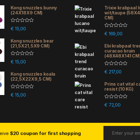
Kong snuzzles bunny
Trixie krabpaal 
(24X18X9 CM)
wit/taupe (58X
CM)
R
€
15,00
a
R
€
169,00
t
a
e
Kong snuzzles bear
t
d
e
(21,5X21,5X9 CM)
Ebi krabpaal tre
0
d
curacao bruin
o
0
(48X48X141 CM
u
o
R
€
15,00
t
u
a
o
t
t
R
f
€
217,00
o
e
Kong snuzzles koala
a
5
f
d
(22,5X22X9,5 CM)
t
5
0
e
Prins cat vital c
o
d
resist (10 KG)
u
0
R
€
15,00
t
o
a
o
u
t
R
f
€
72,00
t
e
a
5
o
d
t
f
0
e
5
o
d
u
0
t
o
o
ceive
$20 coupon for first shopping
u
f
t