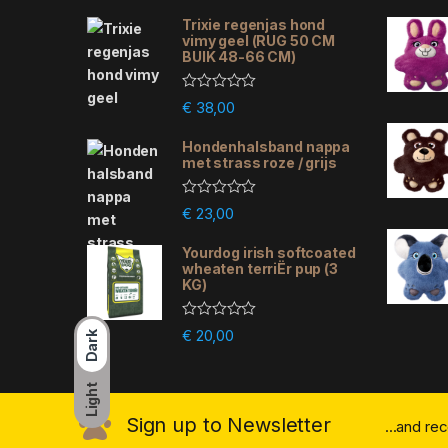
Trixie regenjas hond
vimy geel (RUG 50 CM
BUIK 48-66 CM)
R
€
38,00
a
t
e
Hondenhalsband nappa
d
met strass roze / grijs
0
o
u
R
€
23,00
t
a
o
t
f
e
Yourdog irish softcoated
5
d
wheaten terriËr pup (3
0
KG)
o
u
t
R
€
20,00
o
Dark
a
f
t
5
e
d
Light
0
o
Sign up to Newsletter
...and re
u
t