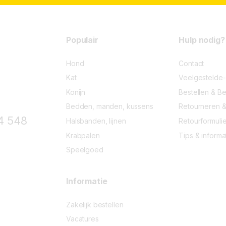
5
o
f
5
Populair
Hulp nodig?
Hond
Contact
Kat
Veelgestelde
Konijn
Bestellen & Be
Bedden, manden, kussens
Retourneren &
4 548
Halsbanden, lijnen
Retourformulie
Krabpalen
Tips & informa
Speelgoed
Informatie
Zakelijk bestellen
Vacatures