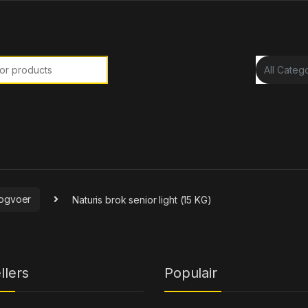
or:
ogvoer
Naturis brok senior light (15 KG)
llers
Populair