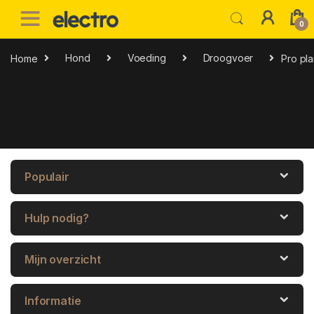
Skip to navigation
Skip to content
0
Home
Hond
Voeding
Droogvoer
Pro pla
Populair
Hulp nodig?
Mijn overzicht
Informatie