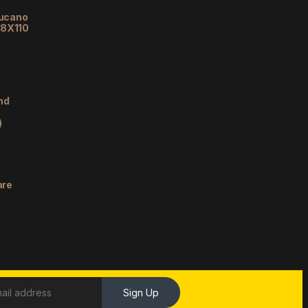
lucano
48X110
nd
)
are
Sign Up