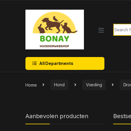
Skip to navigation
Skip to content
Search f
All Departments
Home
Hond
Voeding
Dro
Aanbevolen producten
Bestse