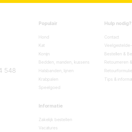
5
o
f
5
Populair
Hulp nodig?
Hond
Contact
Kat
Veelgestelde
Konijn
Bestellen & Be
Bedden, manden, kussens
Retourneren &
4 548
Halsbanden, lijnen
Retourformulie
Krabpalen
Tips & informa
Speelgoed
Informatie
Zakelijk bestellen
Vacatures