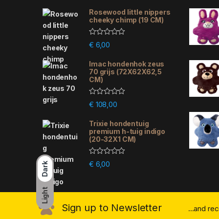
Rosewood little nippers
cheeky chimp (19 CM)
R
€
6,00
a
t
e
Imac hondenhok zeus
d
70 grijs (72X62X62,5
0
CM)
o
u
t
R
€
108,00
o
a
f
t
5
e
Trixie hondentuig
d
premium h-tuig indigo
0
(20-32X1 CM)
o
u
t
R
€
6,00
o
Dark
a
f
t
5
e
d
Light
0
o
Sign up to Newsletter
...and re
u
t