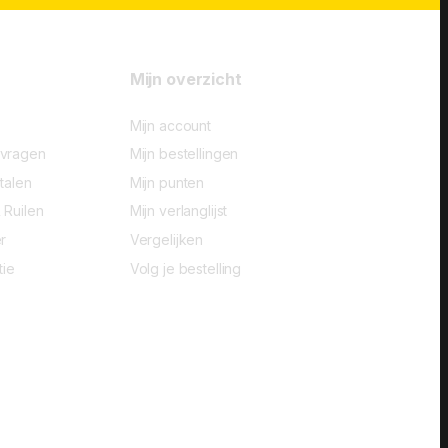
Mijn overzicht
Mijn account
-vragen
Mijn bestellingen
talen
Mijn punten
 Ruilen
Mijn verlanglijst
r
Vergelijken
tie
Volg je bestelling