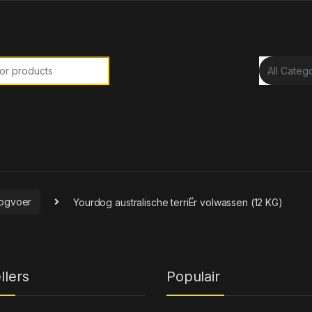
or:
ogvoer
Yourdog australische terriËr volwassen (12 KG)
llers
Populair