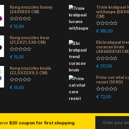
Kong snuzzles bunny
Trixie krabpaal 
(24X18X9 CM)
wit/taupe (58X
CM)
R
€
15,00
a
R
€
169,00
t
a
e
Kong snuzzles bear
t
d
e
(21,5X21,5X9 CM)
Ebi krabpaal tre
0
d
curacao bruin
o
0
(48X48X141 CM
u
o
R
€
15,00
t
u
a
o
t
t
R
f
€
217,00
o
e
Kong snuzzles koala
a
5
f
d
(22,5X22X9,5 CM)
t
5
0
e
Prins cat vital c
o
d
resist (10 KG)
u
0
R
€
15,00
t
o
a
o
u
t
R
f
€
72,00
t
e
a
5
o
d
t
f
0
e
5
o
d
u
0
t
o
o
ceive
$20 coupon for first shopping
u
f
t