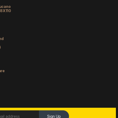
lucano
48X110
nd
)
are
Sign Up