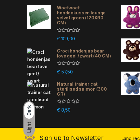
Woefwoef
hondenkussen lounge
velvet groen (120X90
CM)
R
€
109,00
a
t
e
Croci hondenjas bear
d
love geel / zwart (40 CM)
0
o
u
R
€
57,50
t
a
o
t
f
e
Natural trainer cat
5
d
sterilised salmon (300
0
GR)
o
u
t
Dark
R
€
8,50
o
a
f
t
5
e
Light
d
0
o
Sign up to Newsletter
...and re
u