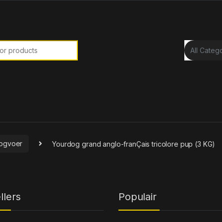
or:
ogvoer
Yourdog grand anglo-franÇais tricolore pup (3 KG)
llers
Populair