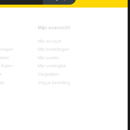
Mijn overzicht
Mijn account
-vragen
Mijn bestellingen
talen
Mijn punten
 Ruilen
Mijn verlanglijst
r
Vergelijken
tie
Volg je bestelling