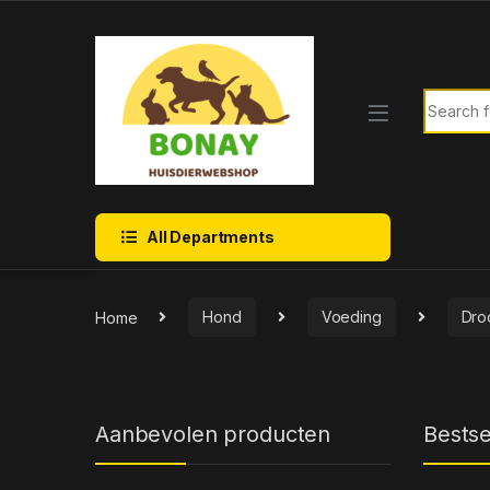
Skip to navigation
Skip to content
Search f
All Departments
Home
Hond
Voeding
Dro
Aanbevolen producten
Bestse