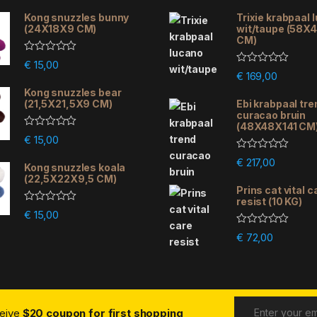
Kong snuzzles bunny
Trixie krabpaal 
(24X18X9 CM)
wit/taupe (58X
CM)
R
€
15,00
a
R
€
169,00
t
a
e
Kong snuzzles bear
t
d
e
(21,5X21,5X9 CM)
Ebi krabpaal tre
0
d
curacao bruin
o
0
(48X48X141 CM
u
o
R
€
15,00
t
u
a
o
t
t
R
f
€
217,00
o
e
Kong snuzzles koala
a
5
f
d
(22,5X22X9,5 CM)
t
5
0
e
Prins cat vital c
o
d
resist (10 KG)
u
0
R
€
15,00
t
o
a
o
u
t
R
f
€
72,00
t
e
a
5
o
d
t
f
0
e
5
o
d
u
0
t
o
o
u
f
ceive
$20 coupon for first shopping
t