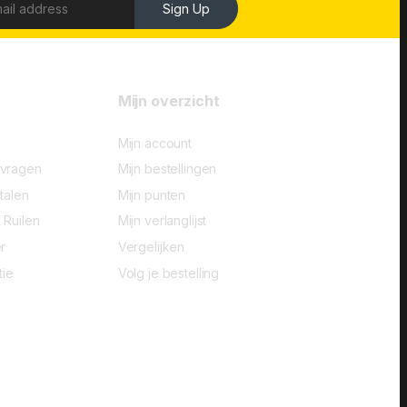
Sign Up
Mijn overzicht
Mijn account
-vragen
Mijn bestellingen
talen
Mijn punten
 Ruilen
Mijn verlanglijst
r
Vergelijken
tie
Volg je bestelling