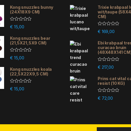
Kong snuzzles bunny
Trixie krabpaal 
(24X18X9 CM)
wit/taupe (58X
CM)
R
€
15,00
a
R
€
169,00
t
a
e
Kong snuzzles bear
t
d
e
(21,5X21,5X9 CM)
Ebi krabpaal tre
0
d
curacao bruin
o
0
(48X48X141 CM
u
o
R
€
15,00
t
u
a
o
t
t
R
f
€
217,00
o
e
Kong snuzzles koala
a
5
f
d
(22,5X22X9,5 CM)
t
5
0
e
Prins cat vital c
o
d
resist (10 KG)
u
0
R
€
15,00
t
o
a
o
u
t
R
f
€
72,00
t
e
a
5
o
d
t
f
0
e
5
o
d
u
0
t
o
o
u
f
t