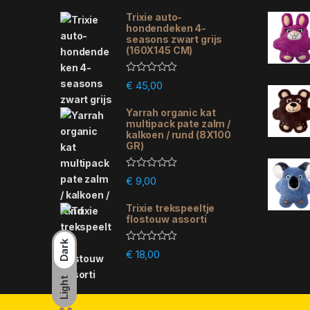
Trixie auto-
hondendeken 4-
seasons zwart grijs
(160X145 CM)
R
€
45,00
a
t
e
Yarrah organic kat
d
multipack pate zalm /
0
kalkoen / rund (8X100
o
GR)
u
t
o
R
f
€
9,00
a
5
t
e
Trixie trekspeeltje
d
flostouw assorti
0
o
Dark
u
R
€
18,00
t
a
o
t
f
e
Light
5
d
0
o