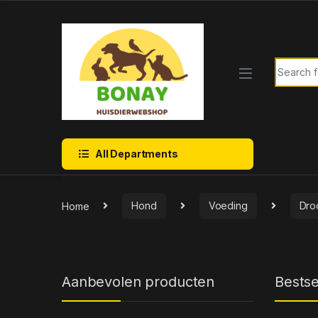
Skip to navigation
Skip to content
Search f
All Departments
Home
Hond
Voeding
Dro
Aanbevolen producten
Bestse