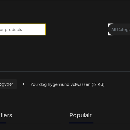
or:
ogvoer
Yourdog hygenhund volwassen (12 KG)
llers
Populair