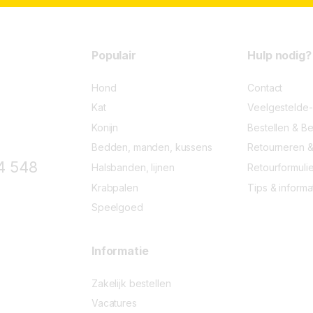
5
o
f
5
Populair
Hulp nodig?
Hond
Contact
Kat
Veelgestelde
Konijn
Bestellen & Be
Bedden, manden, kussens
Retourneren &
4 548
Halsbanden, lijnen
Retourformulie
Krabpalen
Tips & informa
Speelgoed
Informatie
Zakelijk bestellen
Vacatures