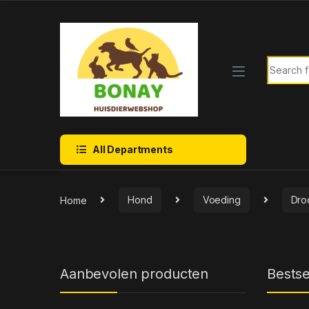
Skip to navigation
Skip to content
Search f
All Departments
Home
Hond
Voeding
Dro
Aanbevolen producten
Bestse