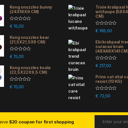
Kong snuzzles bunny
Trixie krabpaal 
(24X18X9 CM)
wit/taupe (58X
CM)
R
€
15,00
a
R
€
169,00
t
a
e
Kong snuzzles bear
t
d
e
(21,5X21,5X9 CM)
Ebi krabpaal tre
0
d
curacao bruin
o
0
(48X48X141 CM
u
o
R
€
15,00
t
u
a
o
t
t
R
f
€
217,00
o
e
Kong snuzzles koala
a
5
f
d
(22,5X22X9,5 CM)
t
5
0
e
Prins cat vital c
o
d
resist (10 KG)
u
0
R
€
15,00
t
o
a
o
u
t
R
f
€
72,00
t
e
a
5
o
d
t
f
0
e
5
o
d
u
0
t
o
o
ceive
$20 coupon for first shopping
u
f
t