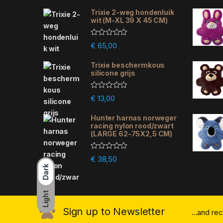
Trixie 2-weg hondenluik
wit (M-XL 39 X 45 CM)
R
€
65,00
a
t
e
Trixie beschermkous
d
silicone grijs
0
o
u
R
€
13,00
t
a
o
t
f
e
Hunter harnas norweger
5
d
racing nylon rood/zwart
0
(LARGE 62-75X2,5 CM)
o
u
t
R
€
38,50
o
a
f
Dark
t
5
e
d
0
Light
o
u
Sign up to Newsletter
...and re
t
o