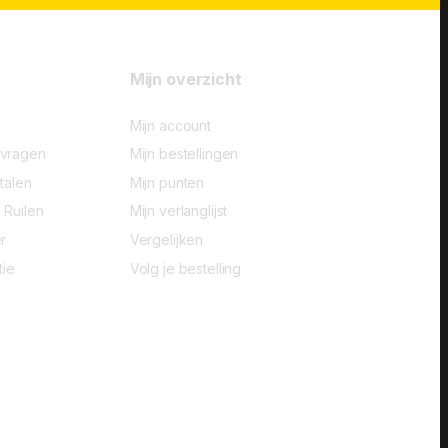
Mijn overzicht
Mijn account
-vragen
Mijn bestellingen
talen
Mijn punten
 Ruilen
Mijn verlanglijst
r
Vergelijken
tie
Volg je bestelling