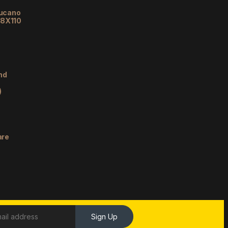
lucano
48X110
nd
)
are
Sign Up